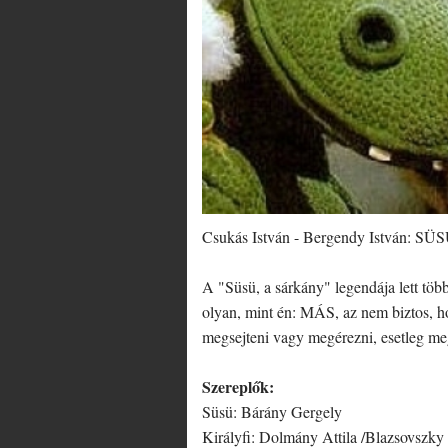
Csukás István - Bergendy István: 
A "Süsü, a sárkány" legendája lett töb
olyan, mint én: MÁS, az nem biztos, h
megsejteni vagy megérezni, esetleg me
Szereplők:
Süsü: Bárány Gergely
Királyfi: Dolmány Attila /Blazsovszky