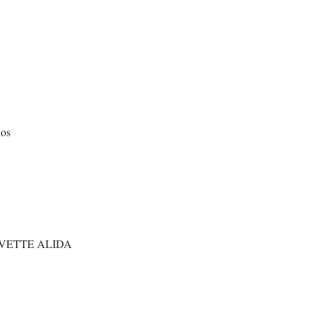
nos
S YVETTE ALIDA