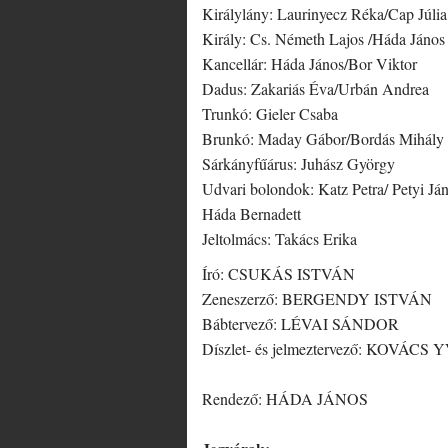
Királylány: Laurinyecz Réka/Cap Júlia
Király: Cs. Németh Lajos /Háda János
Kancellár: Háda János/Bor Viktor
Dadus: Zakariás Éva/Urbán Andrea
Trunkó: Gieler Csaba
Brunkó: Maday Gábor/Bordás Mihály
Sárkányfűárus: Juhász György
Udvari bolondok: Katz Petra/ Petyi Já
Háda Bernadett
Jeltolmács: Takács Erika
Író: CSUKÁS ISTVÁN
Zeneszerző: BERGENDY ISTVÁN
Bábtervező: LÉVAI SÁNDOR
Díszlet- és jelmeztervező: KOVÁC
Rendező: HÁDA JÁNOS