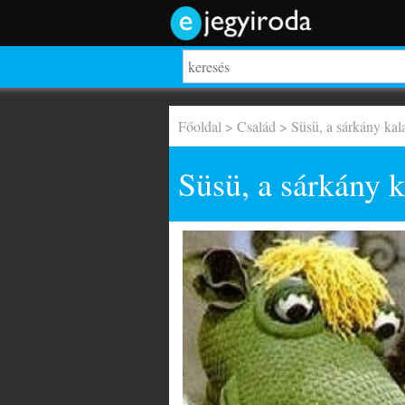
Főoldal
>
Család
> Süsü, a sárkány kal
Süsü, a sárkány k