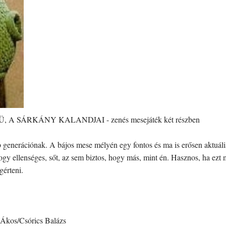
SÜSÜ, A SÁRKÁNY KALANDJAI - zenés mesejáték két részben
b generációnak. A bájos mese mélyén egy fontos és ma is erősen aktuális
ogy ellenséges, sőt, az sem biztos, hogy más, mint én. Hasznos, ha ez
gérteni.
 Ákos/Csórics Balázs