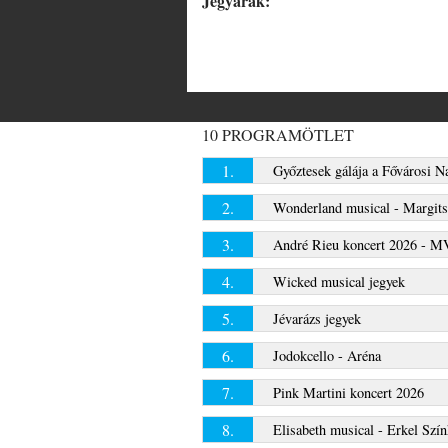
Jegyárak:
10 PROGRAMÖTLET
1.
Győztesek gálája a Fővárosi 
2.
Wonderland musical - Margits
3.
André Rieu koncert 2026 -
4.
Wicked musical jegyek
5.
Jévarázs jegyek
6.
Jodokcello - Aréna
7.
Pink Martini koncert 2026
8.
Elisabeth musical - Erkel Szí