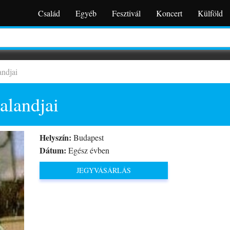
Család
Egyéb
Fesztivál
Koncert
Külföld
andjai
alandjai
Helyszín:
Budapest
Dátum:
Egész évben
JEGYVÁSÁRLÁS